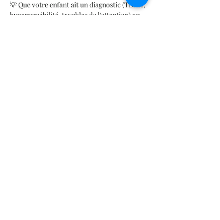
💡 Que votre enfant ait un diagnostic (TDAH, 
hypersensibilité, troubles de l’attention) ou 
non, vous repartirez avec :
– Une meilleure compréhension de ce qui se 
joue dans son corps et son système nerveux
– Des outils concrets, simples et naturels 
pour l’aider à s’apaiser et à s’épanouir
Afficher plus
Partager cet événement
Termes et conditions
Politique de confidentialité