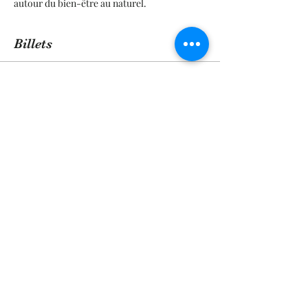
autour du bien-être au naturel.
Billets
Vente expirée
Type de billet
1 ticket
Prix
0,00 €
Partager cet événement