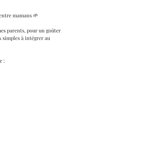
i entre mamans 🌱
es parents, pour un goûter 
s simples à intégrer au 
e :