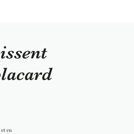
issent
placard
 et en