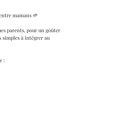
i entre mamans 🌱
es parents, pour un goûter 
s simples à intégrer au 
e :