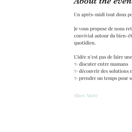
About the even
Un après-midi tout doux po
Je vous propose de nous re
convivial autour du bien-êtr
quotidien.
L’idée n’est pas de faire u
✨ discuter entre mamans
✨ découvrir des solutions n
✨ prendre un temps pour s
Show More